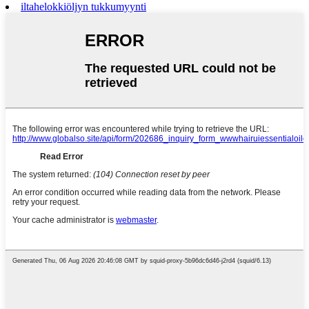
iltahelokkiöljyn tukkumyynti