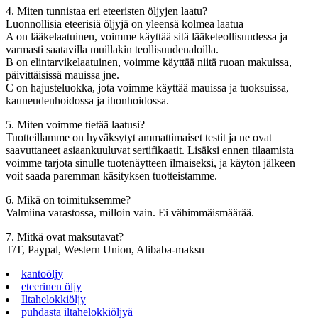
4. Miten tunnistaa eri eteeristen öljyjen laatu?
Luonnollisia eteerisiä öljyjä on yleensä kolmea laatua
A on lääkelaatuinen, voimme käyttää sitä lääketeollisuudessa ja
varmasti saatavilla muillakin teollisuudenaloilla.
B on elintarvikelaatuinen, voimme käyttää niitä ruoan makuissa,
päivittäisissä mauissa jne.
C on hajusteluokka, jota voimme käyttää mauissa ja tuoksuissa,
kauneudenhoidossa ja ihonhoidossa.
5. Miten voimme tietää laatusi?
Tuotteillamme on hyväksytyt ammattimaiset testit ja ne ovat
saavuttaneet asiaankuuluvat sertifikaatit. Lisäksi ennen tilaamista
voimme tarjota sinulle tuotenäytteen ilmaiseksi, ja käytön jälkeen
voit saada paremman käsityksen tuotteistamme.
6. Mikä on toimituksemme?
Valmiina varastossa, milloin vain. Ei vähimmäismäärää.
7. Mitkä ovat maksutavat?
T/T, Paypal, Western Union, Alibaba-maksu
kantoöljy
eteerinen öljy
Iltahelokkiöljy
puhdasta iltahelokkiöljyä