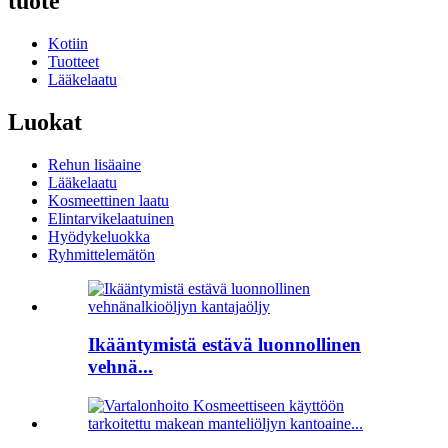
tuote
Kotiin
Tuotteet
Lääkelaatu
Luokat
Rehun lisäaine
Lääkelaatu
Kosmeettinen laatu
Elintarvikelaatuinen
Hyödykeluokka
Ryhmittelemätön
Ikääntymistä estävä luonnollinen
vehnä...