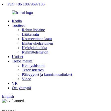
Puh: +86 18879697105
Kotiin
Tuotteet
Rehun lisäaine
Lääkelaatu
Kosmeettinen laatu
Elintarvikelaatuinen
Hyödykeluokka
Ryhmittelemätön
Uutiset
Tietoa meistä
Kehityshistoria
Tehdaskierros
Pätevyydet ja kunnianosoitukset
Video
VR
Ota yhteyttä
English