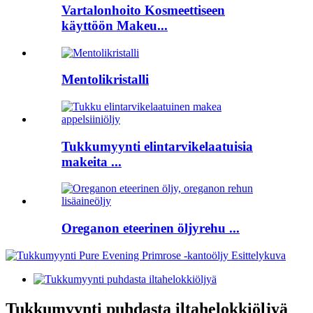
Vartalonhoito Kosmeettiseen
käyttöön Makeu...
Mentolikristalli
Tukkumyynti elintarvikelaatuisia
makeita ...
Oreganon eteerinen öljyrehu ...
Tukkumyynti puhdasta iltahelokkiöljyä