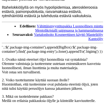
Iltahelokkiöljyllä on myös hypolipidemiaa, ateroskleroosia
estäviä, painonpudotusta, rasvamaksaa estäviä,
rytmihäiriöitä estäviä ja tulehdusta estäviä vaikutuksia.
Edellinen:
Vähittäismyyntitupakka Luonnollinen minttu
Mentolikristalli saippuassa ja hammastahnassa
Seuraavaksi:
Vartalonhoito Kosmeettinen käyttö Manteliöljy
Kantoöljy
' ; $('.package-img-container').append(BigBox) $('.package-img-
container').find('.package-img-entry').clone().appendTo('.bigimg') })
1. Ovatko nämä eteeriset öljyt luonnollisia vai syntaktisia?
Olemme valmistaja ja tuotteemme uutetaan enimmäkseen kasveista
luonnollisesti, ilman liuottimia ja muita materiaaleja.
Voit ostaa sen turvallisesti.
2. Voiko tuotteitamme käyttää suoraan iholle?
Huomioithan, että tuotteemme ovat puhdasta eteeristä öljyä, joten
niitä tulisi käyttää perusöljyn kanssa jakamisen jälkeen.
3. Mikä on tuotteidemme pakkaus?
Meillä on erilaisia ​​pakkauksia öljylle ja kiinteälle kasviuutteelle.