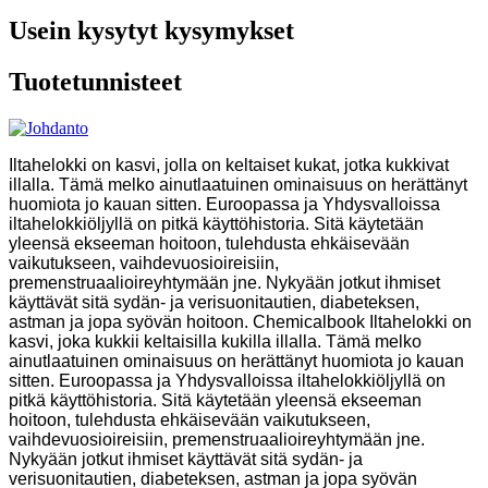
Usein kysytyt kysymykset
Tuotetunnisteet
Iltahelokki on kasvi, jolla on keltaiset kukat, jotka kukkivat
illalla. Tämä melko ainutlaatuinen ominaisuus on herättänyt
huomiota jo kauan sitten. Euroopassa ja Yhdysvalloissa
iltahelokkiöljyllä on pitkä käyttöhistoria. Sitä käytetään
yleensä ekseeman hoitoon, tulehdusta ehkäisevään
vaikutukseen, vaihdevuosioireisiin,
premenstruaalioireyhtymään jne. Nykyään jotkut ihmiset
käyttävät sitä sydän- ja verisuonitautien, diabeteksen,
astman ja jopa syövän hoitoon. Chemicalbook Iltahelokki on
kasvi, joka kukkii keltaisilla kukilla illalla. Tämä melko
ainutlaatuinen ominaisuus on herättänyt huomiota jo kauan
sitten. Euroopassa ja Yhdysvalloissa iltahelokkiöljyllä on
pitkä käyttöhistoria. Sitä käytetään yleensä ekseeman
hoitoon, tulehdusta ehkäisevään vaikutukseen,
vaihdevuosioireisiin, premenstruaalioireyhtymään jne.
Nykyään jotkut ihmiset käyttävät sitä sydän- ja
verisuonitautien, diabeteksen, astman ja jopa syövän