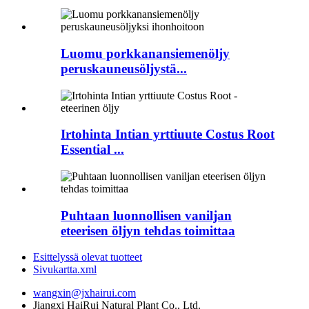
Luomu porkkanansiemenöljy
peruskauneusöljystä...
Irtohinta Intian yrttiuute Costus Root
Essential ...
Puhtaan luonnollisen vaniljan
eteerisen öljyn tehdas toimittaa
Esittelyssä olevat tuotteet
Sivukartta.xml
wangxin@jxhairui.com
Jiangxi HaiRui Natural Plant Co., Ltd.