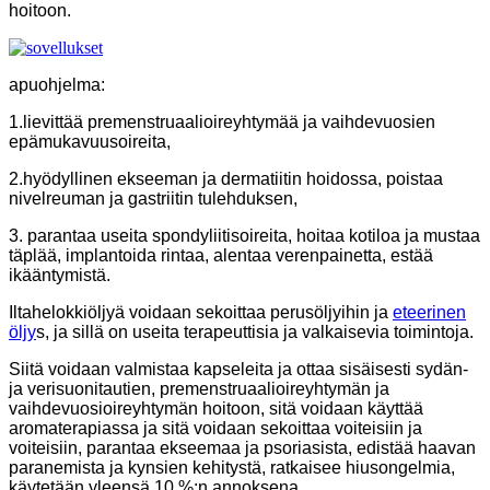
hoitoon.
apuohjelma:
1.lievittää premenstruaalioireyhtymää ja vaihdevuosien
epämukavuusoireita,
2.hyödyllinen ekseeman ja dermatiitin hoidossa, poistaa
nivelreuman ja gastriitin tulehduksen,
3. parantaa useita spondyliitisoireita, hoitaa kotiloa ja mustaa
täplää, implantoida rintaa, alentaa verenpainetta, estää
ikääntymistä.
Iltahelokkiöljyä voidaan sekoittaa perusöljyihin ja
eteerinen
öljy
s, ja sillä on useita terapeuttisia ja valkaisevia toimintoja.
Siitä voidaan valmistaa kapseleita ja ottaa sisäisesti sydän-
ja verisuonitautien, premenstruaalioireyhtymän ja
vaihdevuosioireyhtymän hoitoon, sitä voidaan käyttää
aromaterapiassa ja sitä voidaan sekoittaa voiteisiin ja
voiteisiin, parantaa ekseemaa ja psoriasista, edistää haavan
paranemista ja kynsien kehitystä, ratkaisee hiusongelmia,
käytetään yleensä 10 %:n annoksena.