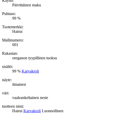
Käyttö:
Päivittäinen maku
Puhtaus:
99 %
Tuotemerkki:
Hairui
Mallinumero:
001
Rakastan:
oreganon tyypillinen tuoksu
sisältö:
99 %
Karvakroli
näyte:
ilmainen
väri:
vaaleankeltainen neste
tuotteen nimi:
Hairui
Karvakroli
Luonnollinen