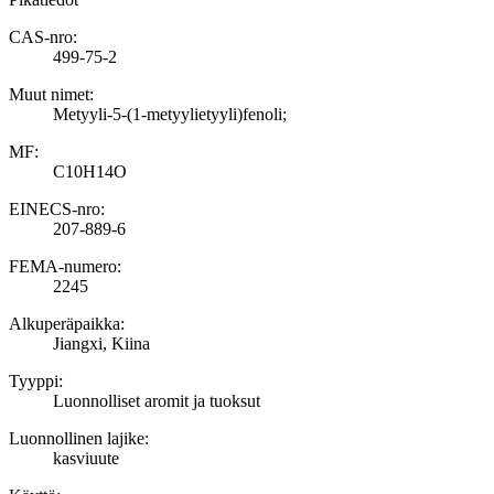
CAS-nro:
499-75-2
Muut nimet:
Metyyli-5-(1-metyylietyyli)fenoli;
MF:
C10H14O
EINECS-nro:
207-889-6
FEMA-numero:
2245
Alkuperäpaikka:
Jiangxi, Kiina
Tyyppi:
Luonnolliset aromit ja tuoksut
Luonnollinen lajike:
kasviuute