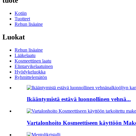
tuote
Kotiin
Tuotteet
Rehun lisäaine
Luokat
Rehun lisäaine
Lääkelaatu
Kosmeettinen laatu
Elintarvikelaatuinen
Hyödykeluokka
Ryhmittelemätön
Ikääntymistä estävä luonnollinen vehnä...
Vartalonhoito Kosmeettiseen käyttöön Make