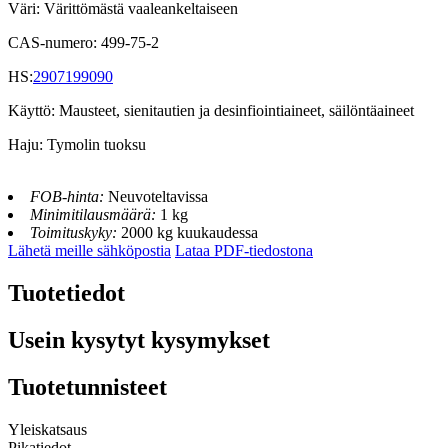
Väri: Värittömästä vaaleankeltaiseen
CAS-numero: 499-75-2
HS:
2907199090
Käyttö: Mausteet, sienitautien ja desinfiointiaineet, säilöntäaineet
Haju: Tymolin tuoksu
FOB-hinta:
Neuvoteltavissa
Minimitilausmäärä:
1 kg
Toimituskyky:
2000 kg kuukaudessa
Lähetä meille sähköpostia
Lataa PDF-tiedostona
Tuotetiedot
Usein kysytyt kysymykset
Tuotetunnisteet
Yleiskatsaus
Pikatiedot