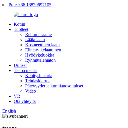
Puh: +86 18879697105
Kotiin
Tuotteet
Rehun lisäaine
Lääkelaatu
Kosmeettinen laatu
Elintarvikelaatuinen
Hyödykeluokka
Ryhmittelemätön
Uutiset
Tietoa meistä
Kehityshistoria
Tehdaskierros
Pätevyydet ja kunnianosoitukset
Video
VR
Ota yhteyttä
English