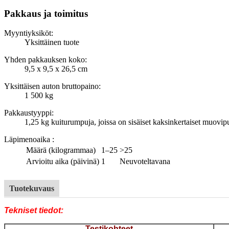
Pakkaus ja toimitus
Myyntiyksiköt:
Yksittäinen tuote
Yhden pakkauksen koko:
9,5 x 9,5 x 26,5 cm
Yksittäisen auton bruttopaino:
1 500 kg
Pakkaustyyppi:
1,25 kg kuiturumpuja, joissa on sisäiset kaksinkertaiset muovip
Läpimenoaika
:
Määrä (kilogrammaa)
1–25
>25
Arvioitu aika (päivinä)
1
Neuvoteltavana
Tuotekuvaus
Tekniset tiedot:
Testikohteet