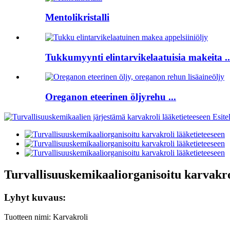
Mentolikristalli
Tukkumyynti elintarvikelaatuisia makeita ..
Oreganon eteerinen öljyrehu ...
Turvallisuuskemikaaliorganisoitu karvakro
Lyhyt kuvaus:
Tuotteen nimi: Karvakroli