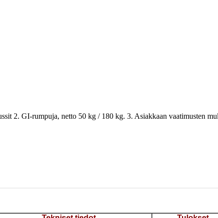
ussit 2. GI-rumpuja, netto 50 kg / 180 kg. 3. Asiakkaan vaatimusten muka
Tekniset tiedot
Tulokset