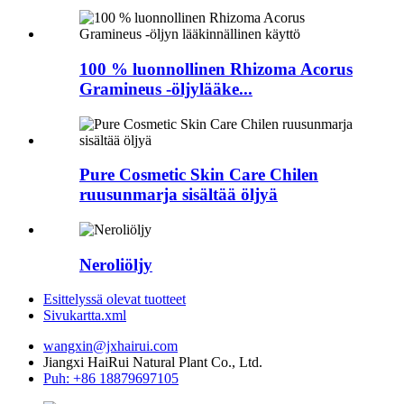
100 % luonnollinen Rhizoma Acorus
Gramineus -öljylääke...
Pure Cosmetic Skin Care Chilen
ruusunmarja sisältää öljyä
Neroliöljy
Esittelyssä olevat tuotteet
Sivukartta.xml
wangxin@jxhairui.com
Jiangxi HaiRui Natural Plant Co., Ltd.
Puh: +86 18879697105