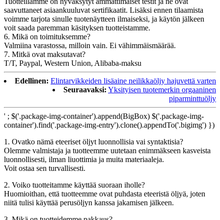
Tuotteillamme on hyväksytyt ammattimaiset testit ja ne ovat
saavuttaneet asiaankuuluvat sertifikaatit. Lisäksi ennen tilaamista
voimme tarjota sinulle tuotenäytteen ilmaiseksi, ja käytön jälkeen
voit saada paremman käsityksen tuotteistamme.
6. Mikä on toimituksemme?
Valmiina varastossa, milloin vain. Ei vähimmäismäärää.
7. Mitkä ovat maksutavat?
T/T, Paypal, Western Union, Alibaba-maksu
Edellinen:
Elintarvikkeiden lisäaine neilikkaöljy hajuvettä varten
Seuraavaksi:
Yksityisen tuotemerkin orgaaninen
piparminttuöljy
' ; $('.package-img-container').append(BigBox) $('.package-img-
container').find('.package-img-entry').clone().appendTo('.bigimg') })
1. Ovatko nämä eteeriset öljyt luonnollisia vai syntaktisia?
Olemme valmistaja ja tuotteemme uutetaan enimmäkseen kasveista
luonnollisesti, ilman liuottimia ja muita materiaaleja.
Voit ostaa sen turvallisesti.
2. Voiko tuotteitamme käyttää suoraan iholle?
Huomioithan, että tuotteemme ovat puhdasta eteeristä öljyä, joten
niitä tulisi käyttää perusöljyn kanssa jakamisen jälkeen.
3. Mikä on tuotteidemme pakkaus?