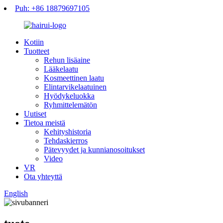
Puh: +86 18879697105
Kotiin
Tuotteet
Rehun lisäaine
Lääkelaatu
Kosmeettinen laatu
Elintarvikelaatuinen
Hyödykeluokka
Ryhmittelemätön
Uutiset
Tietoa meistä
Kehityshistoria
Tehdaskierros
Pätevyydet ja kunnianosoitukset
Video
VR
Ota yhteyttä
English