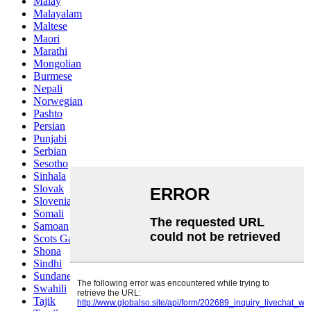
Malay
Malayalam
Maltese
Maori
Marathi
Mongolian
Burmese
Nepali
Norwegian
Pashto
Persian
Punjabi
Serbian
Sesotho
Sinhala
Slovak
Slovenian
Somali
Samoan
Scots Gaelic
Shona
Sindhi
Sundanese
Swahili
Tajik