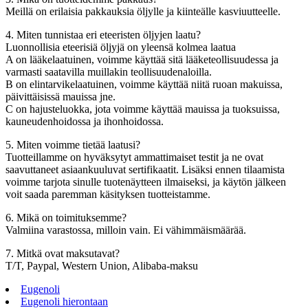
Meillä on erilaisia ​​pakkauksia öljylle ja kiinteälle kasviuutteelle.
4. Miten tunnistaa eri eteeristen öljyjen laatu?
Luonnollisia eteerisiä öljyjä on yleensä kolmea laatua
A on lääkelaatuinen, voimme käyttää sitä lääketeollisuudessa ja
varmasti saatavilla muillakin teollisuudenaloilla.
B on elintarvikelaatuinen, voimme käyttää niitä ruoan makuissa,
päivittäisissä mauissa jne.
C on hajusteluokka, jota voimme käyttää mauissa ja tuoksuissa,
kauneudenhoidossa ja ihonhoidossa.
5. Miten voimme tietää laatusi?
Tuotteillamme on hyväksytyt ammattimaiset testit ja ne ovat
saavuttaneet asiaankuuluvat sertifikaatit. Lisäksi ennen tilaamista
voimme tarjota sinulle tuotenäytteen ilmaiseksi, ja käytön jälkeen
voit saada paremman käsityksen tuotteistamme.
6. Mikä on toimituksemme?
Valmiina varastossa, milloin vain. Ei vähimmäismäärää.
7. Mitkä ovat maksutavat?
T/T, Paypal, Western Union, Alibaba-maksu
Eugenoli
Eugenoli hierontaan