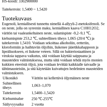
HS-koodi: 3302900000
Taitekerroin: 1,5400 ~ 1,5420
Tuotekuvaus
Eugenoli, kemiallisesti tunnettu nimellä 4-allyyli-2-metoksifenoli. Se
on neste, jolla on syreenin maku, kemiallinen kaava C10H12O2,
väritön tai vaaleankeltainen neste, sulamispiste -9,2–9,1 ℃,
kiehumispiste 253,2 ℃, suhteellinen tiheys 1,065 (20/4 ℃) ja
taitekerroin 1,5410. Voidaan sekoittaa alkoholiin, eetteriin,
kloroformiin ja haihtuviin öljyihin, liukenee jääetikkahappoon ja
lipeäliuokseen, ei liukene veteen. Sillä on bakteriostaattinen ja
viruksia tappava vaikutus, sitä voidaan käyttää saippuana ja
mausteiden valmistuksessa, mutta siitä voidaan tehdä myös monien
kukkien eteeristä öljyä, jota voidaan levittää kaikkialle taivaalle ja
tähtimausteisiin, ja sitä käytetään kuivattujen hedelmien mausteiden
valmistukseen.
Ulkonäkö
Väritön tai kellertävä öljymäinen neste
Suhteellinen
1,063–1,070
tiheys
Taitekerroin
1,5400–1,5420
Kiehumisalue
250 ℃
-255
℃
Säilyvyysaika
2 vuotta