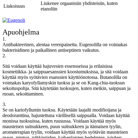
Liukenee orgaanisiin yhdisteisiin, kuten
Liukoisuus
etanoliin
Apuohjelma
1.
Antibakteerinen, alentaa verenpainetta. Eugenolilla on voimakas
bakterisidinen ja paikallinen antiseptinen vaikutus.
2.
Sitä voidaan käyttää hajuvesien essensseissa ja erilaisissa
kosmetiikka- ja saippuaesanssien koostumuksissa, ja sitä voidaan
käyttää myös syötävien esanssien käyttöönotossa. Butanolilla on
voimakas karyofyllamyskin tuoksu ja se on Kang-chia-tuoksun
sekoituspohja. Sitä käytetään
tuoksujen, kuten meikin, saippuan ja
ruoan, sekoittaminen.
3.
Se on kariofyllumin tuoksu. Käytetään laajalti modifioijana ja
deodoranttina, hajustettuna värillisellä saippualla. Voidaan käyttää
monissa tuoksuissa, kuten ruusussa. Voidaan käyttää myös
mausteisen suitsukkeen, puun suitsukkeen ja itämaisen tyylin,
aromaterapian tyylin, voidaan käyttää myös syötävän mausteisen
maun, mintun, pähkinöiden, kaikenlaisten hedelmien, jujuben