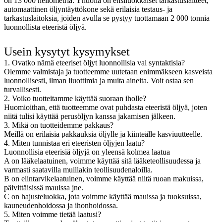
on 13 000 neliömetriä. Yhtiöllä on ensiluokkaiset tarkastuslaitteet,
automaattinen öljyntäyttökone sekä erilaisia ​​testaus- ja
tarkastuslaitoksia, joiden avulla se pystyy tuottamaan 2 000 tonnia
luonnollista eteeristä öljyä.
Usein kysytyt kysymykset
1. Ovatko nämä eteeriset öljyt luonnollisia vai syntaktisia?
Olemme valmistaja ja tuotteemme uutetaan enimmäkseen kasveista
luonnollisesti, ilman liuottimia ja muita aineita. Voit ostaa sen
turvallisesti.
2. Voiko tuotteitamme käyttää suoraan iholle?
Huomioithan, että tuotteemme ovat puhdasta eteeristä öljyä, joten
niitä tulisi käyttää perusöljyn kanssa jakamisen jälkeen.
3. Mikä on tuotteidemme pakkaus?
Meillä on erilaisia ​​pakkauksia öljylle ja kiinteälle kasviuutteelle.
4. Miten tunnistaa eri eteeristen öljyjen laatu?
Luonnollisia eteerisiä öljyjä on yleensä kolmea laatua
A on lääkelaatuinen, voimme käyttää sitä lääketeollisuudessa ja
varmasti saatavilla muillakin teollisuudenaloilla.
B on elintarvikelaatuinen, voimme käyttää niitä ruoan makuissa,
päivittäisissä mauissa jne.
C on hajusteluokka, jota voimme käyttää mauissa ja tuoksuissa,
kauneudenhoidossa ja ihonhoidossa.
5. Miten voimme tietää laatusi?