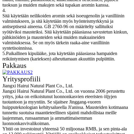
tuoksun ja muiden makujen sekä tupakan aromin kanssa.
4.
Sitä käytetään neilikoiden aromin sekä isoeugenolin ja vanilliinin
valmistukseen, ja sitä käytetään myös hyönteismyrkkynä ja
antiseptisenä aineena. GB 2760-96 on määritelty sallituiksi
syötäviksi mausteiksi. Sitä käytetään pääasiassa savustetun kinkun,
pähkinöiden ja mausteiden sekä muiden makuaineiden
valmistuksessa. Se on myös tärkein raaka-aine vanilliinin
syntetisoinnissa.
5.
Paikallinen kipulääke, jota käytetään pääasiassa hampaiden
reikiintymisen (karieksen) aiheuttamaan akuuttiin pulpiittiin.
Pakkaus
Yritysprofiili
Jiangxi Hairui Natural Plant Co., Ltd.
Jiangxi Hairui Natural Plant Co., Ltd. on vuonna 2006 perustettu
yritys, joka on erikoistunut luonnonkasvien eteeristen öljyjen
tuotantoon ja myyntiin. Se sijaitsee Jinggang-vuoren
huipputeknologian kehitysalueella Ji'anissa. Mausteiden kotimaana
tunnettu suotuisa maantieteellinen sijainti mahdollistaa meille
laajemman, runsaamman ja ammattimaisemman
luonnonkasvivalikoiman.
Yhtiö on investoinut yhteensä 50 miljoonaa RMB, ja sen pinta-ala