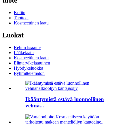
tuote
Kotiin
Tuotteet
Kosmeettinen laatu
Luokat
Rehun lisäaine
Lääkelaatu
Kosmeettinen laatu
Elintarvikelaatuinen
Hyödykeluokka
Ryhmittelemätön
Ikääntymistä estävä luonnollinen
vehnä...