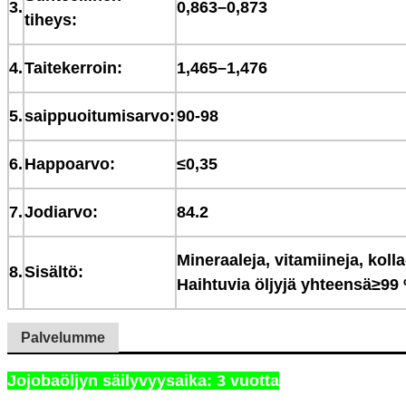
3.
0,863–0,873
tiheys:
4.
Taitekerroin:
1,465–1,476
5.
saippuoitumisarvo:
90-98
6.
Happoarvo:
≤
0,35
7.
Jodiarvo:
84.2
Mineraaleja, vitamiineja, kolla
8.
Sisältö:
Haihtuvia öljyjä yhteensä
≥
99
Palvelumme
Jojobaöljyn säilyvyysaika: 3 vuotta