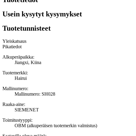
Usein kysytyt kysymykset
Tuotetunnisteet
Yleiskatsaus
Pikatiedot
Alkuperäpaikka:
Jiangxi, Kiina
Tuotemerkki:
Hairui
Mallinumero:
Mallinumero: SH028
Raaka-aine:
SIEMENET
Toimitustyyppi:
OBM (alkuperäisen tuotemerkin valmistus)
Saatavilla oleva määrä: