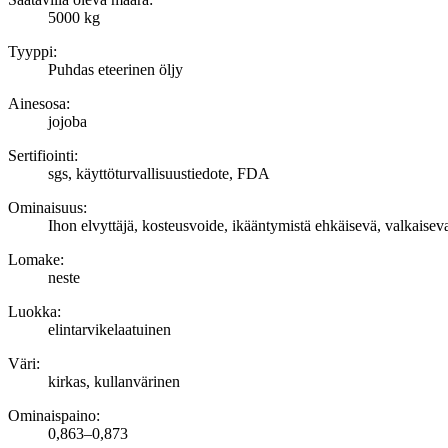
5000 kg
Tyyppi:
Puhdas eteerinen öljy
Ainesosa:
jojoba
Sertifiointi:
sgs, käyttöturvallisuustiedote, FDA
Ominaisuus:
Ihon elvyttäjä, kosteusvoide, ikääntymistä ehkäisevä, valkaiseva
Lomake:
neste
Luokka:
elintarvikelaatuinen
Väri:
kirkas, kullanvärinen
Ominaispaino:
0,863–0,873