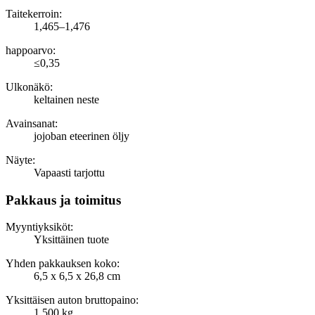
Taitekerroin:
1,465–1,476
happoarvo:
≤0,35
Ulkonäkö:
keltainen neste
Avainsanat:
jojoban eteerinen öljy
Näyte:
Vapaasti tarjottu
Pakkaus ja toimitus
Myyntiyksiköt:
Yksittäinen tuote
Yhden pakkauksen koko:
6,5 x 6,5 x 26,8 cm
Yksittäisen auton bruttopaino:
1 500 kg