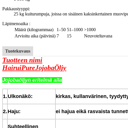
Pakkaustyyppi:
25 kg kuiturumpuja, joissa on sisäinen kaksinkertainen muovipu
Läpimenoaika
:
Määrä (kilogrammaa)
1–50
51–1000
>1000
Arvioitu aika (päivinä)
7
15
Neuvoteltavana
Tuotekuvaus
Tuotteen nimi
HairuiPure
Jojoba
Öljy
Jojobaöljyn eritelmä alla
1.
Ulkonäkö:
kirkas, kullanvärinen, tyydy
2.
Haju:
ei hajua eikä rasvaista tunnet
Suhteellinen