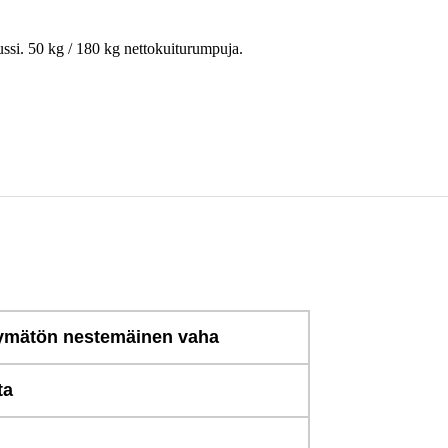
ssi. 50 kg / 180 kg nettokuiturumpuja.
ttymätön nestemäinen vaha
ta