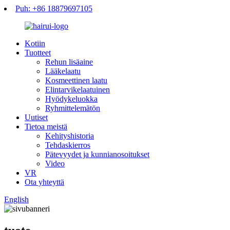
Puh: +86 18879697105
Kotiin
Tuotteet
Rehun lisäaine
Lääkelaatu
Kosmeettinen laatu
Elintarvikelaatuinen
Hyödykeluokka
Ryhmittelemätön
Uutiset
Tietoa meistä
Kehityshistoria
Tehdaskierros
Pätevyydet ja kunnianosoitukset
Video
VR
Ota yhteyttä
English