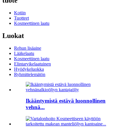
tuote
Kotiin
Tuotteet
Kosmeettinen laatu
Luokat
Rehun lisäaine
Lääkelaatu
Kosmeettinen laatu
Elintarvikelaatuinen
Hyödykeluokka
Ryhmittelemätön
Ikääntymistä estävä luonnollinen
vehnä...