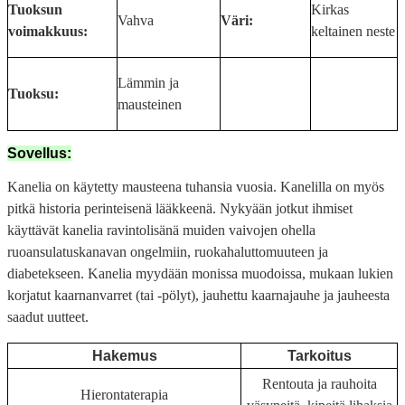
Tuoksun
Kirkas
Vahva
Väri:
voimakkuus:
keltainen neste
Lämmin ja
Tuoksu:
mausteinen
Sovellus:
Kanelia on käytetty mausteena tuhansia vuosia. Kanelilla on myös
pitkä historia perinteisenä lääkkeenä. Nykyään jotkut ihmiset
käyttävät kanelia ravintolisänä muiden vaivojen ohella
ruoansulatuskanavan ongelmiin, ruokahaluttomuuteen ja
diabetekseen. Kanelia myydään monissa muodoissa, mukaan lukien
korjatut kaarnanvarret (tai -pölyt), jauhettu kaarnajauhe ja jauheesta
saadut uutteet.
Hakemus
Tarkoitus
Rentouta ja rauhoita
Hierontaterapia