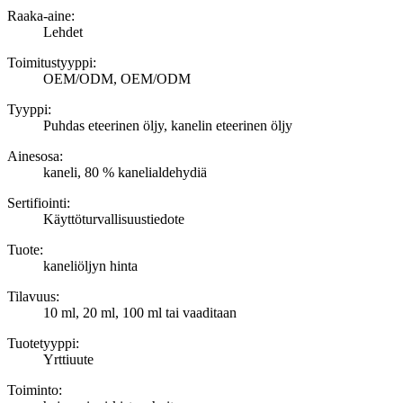
Raaka-aine:
Lehdet
Toimitustyyppi:
OEM/ODM, OEM/ODM
Tyyppi:
Puhdas eteerinen öljy, kanelin eteerinen öljy
Ainesosa:
kaneli, 80 % kanelialdehydiä
Sertifiointi:
Käyttöturvallisuustiedote
Tuote:
kaneliöljyn hinta
Tilavuus:
10 ml, 20 ml, 100 ml tai vaaditaan
Tuotetyyppi:
Yrttiuute
Toiminto: