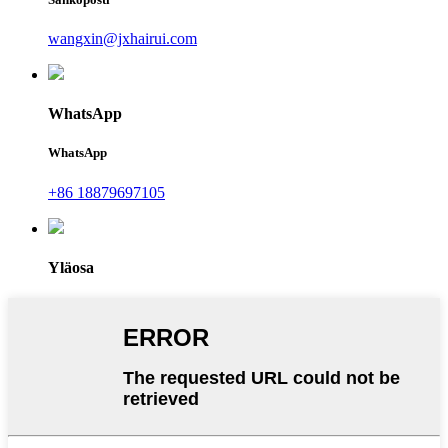
wangxin@jxhairui.com
WhatsApp
WhatsApp
+86 18879697105
Yläosa