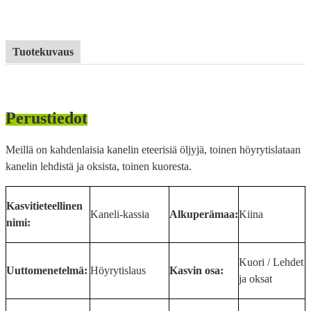
Tuotekuvaus
Perustiedot
Meillä on kahdenlaisia ​​kanelin eteerisiä öljyjä, toinen höyrytislataan
kanelin lehdistä ja oksista, toinen kuoresta.
Kasvitieteellinen
Kaneli-kassia
Alkuperämaa:
Kiina
nimi:
Kuori / Lehdet
Uuttomenetelmä:
Höyrytislaus
Kasvin osa:
ja oksat