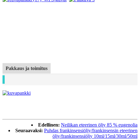
Pakkaus ja toimitus
Edellinen:
Neilikan eteerinen öljy 85 % eugenolia
Seuraavaksi:
Puhdas frankinsensiöljy/frankinsensin eteerinen
öljy/frankinsensiöljy 10ml/15ml/30ml/50ml