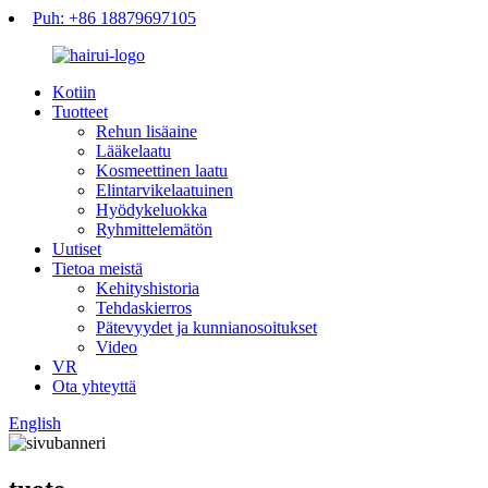
Puh: +86 18879697105
Kotiin
Tuotteet
Rehun lisäaine
Lääkelaatu
Kosmeettinen laatu
Elintarvikelaatuinen
Hyödykeluokka
Ryhmittelemätön
Uutiset
Tietoa meistä
Kehityshistoria
Tehdaskierros
Pätevyydet ja kunnianosoitukset
Video
VR
Ota yhteyttä
English