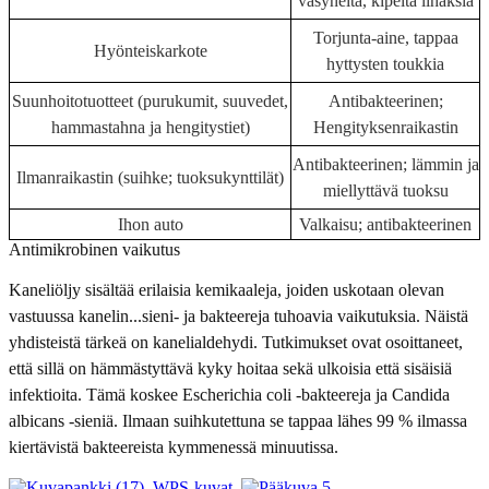
väsyneitä, kipeitä lihaksia
Torjunta-aine, tappaa
Hyönteiskarkote
hyttysten toukkia
Suunhoitotuotteet (purukumit, suuvedet,
Antibakteerinen;
hammastahna ja hengitystiet)
Hengityksenraikastin
Antibakteerinen; lämmin ja
Ilmanraikastin (suihke; tuoksukynttilät)
miellyttävä tuoksu
Ihon auto
Valkaisu; antibakteerinen
Antimikrobinen vaikutus
Kaneliöljy sisältää erilaisia ​​kemikaaleja, joiden uskotaan olevan
vastuussa kanelin...
sieni- ja bakteereja tuhoavia vaikutuksia. Näistä
yhdisteistä tärkeä on kanelialdehydi. Tutkimukset ovat osoittaneet,
että sillä on hämmästyttävä kyky hoitaa sekä ulkoisia että sisäisiä
infektioita. Tämä koskee Escherichia coli -bakteereja ja Candida
albicans -sieniä. Ilmaan suihkutettuna se tappaa lähes 99 % ilmassa
kiertävistä bakteereista kymmenessä minuutissa.