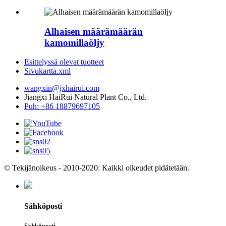
Alhaisen määrämäärän
kamomillaöljy
Esittelyssä olevat tuotteet
Sivukartta.xml
wangxin@jxhairui.com
Jiangxi HaiRui Natural Plant Co., Ltd.
Puh: +86 18879697105
© Tekijänoikeus - 2010-2020: Kaikki oikeudet pidätetään.
Sähköposti
Sähköposti