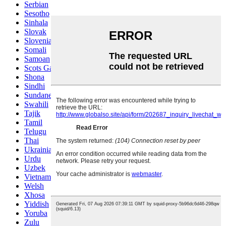
Serbian
Sesotho
Sinhala
Slovak
Slovenian
Somali
Samoan
Scots Gaelic
Shona
Sindhi
Sundanese
Swahili
Tajik
Tamil
Telugu
Thai
Ukrainian
Urdu
Uzbek
Vietnamese
Welsh
Xhosa
Yiddish
Yoruba
Zulu