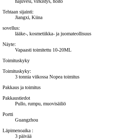
hajuvesi, virkistys, hoito
Tehtaan sijainti:
Jiangxi, Kiina
sovellus:
lääke-, kosmetiikka- ja juomateollisuus
Näyte:
Vapaasti toimitettu 10-20ML
Toimituskyky
Toimituskyky:
3 tonnia viikossa Nopea toimitus
Pakkaus ja toimitus
Pakkaustiedot
Pullo, rumpu, muovisäiliö
Portti
Guangzhou
Läpimenoaika
:
3 päivää