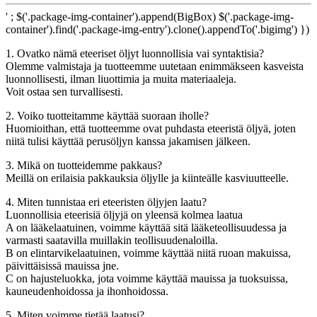
' ; $('.package-img-container').append(BigBox) $('.package-img-
container').find('.package-img-entry').clone().appendTo('.bigimg') })
1. Ovatko nämä eteeriset öljyt luonnollisia vai syntaktisia?
Olemme valmistaja ja tuotteemme uutetaan enimmäkseen kasveista
luonnollisesti, ilman liuottimia ja muita materiaaleja.
Voit ostaa sen turvallisesti.
2. Voiko tuotteitamme käyttää suoraan iholle?
Huomioithan, että tuotteemme ovat puhdasta eteeristä öljyä, joten
niitä tulisi käyttää perusöljyn kanssa jakamisen jälkeen.
3. Mikä on tuotteidemme pakkaus?
Meillä on erilaisia ​​pakkauksia öljylle ja kiinteälle kasviuutteelle.
4. Miten tunnistaa eri eteeristen öljyjen laatu?
Luonnollisia eteerisiä öljyjä on yleensä kolmea laatua
A on lääkelaatuinen, voimme käyttää sitä lääketeollisuudessa ja
varmasti saatavilla muillakin teollisuudenaloilla.
B on elintarvikelaatuinen, voimme käyttää niitä ruoan makuissa,
päivittäisissä mauissa jne.
C on hajusteluokka, jota voimme käyttää mauissa ja tuoksuissa,
kauneudenhoidossa ja ihonhoidossa.
5. Miten voimme tietää laatusi?